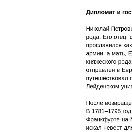
Дипломат и го
Николай Петрови
рода. Его отец
прославился ка
армии, а мать, 
княжеского рода
отправлен в Евр
путешествовал 
Лейденском унив
После возвраще
В 1781–1795 год
Франкфурте-на-М
искал невест дл