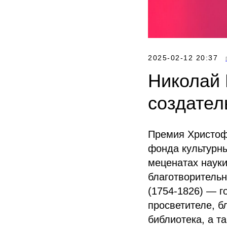
2025-02-12 20:37
Николай 
создател
Премия Христоф
фонда культурн
меценатах науки
благотворитель
(1754-1826) — г
просветителе, б
библиотека, а т