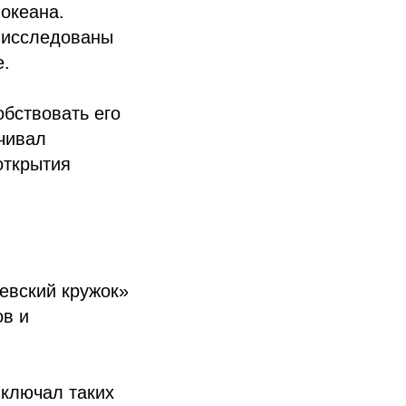
океана.
и исследованы
е.
бствовать его
чивал
открытия
евский кружок»
ов и
включал таких