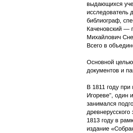
выдающихся уче
исследователь 
библиограф, сп
Каченовский — п
Михайлович Снег
Всего в объедин
Основной целью 
документов и па
В 1811 году при
Игореве", один 
занимался подго
древнерусского 
1813 году в рам
издание «Собран