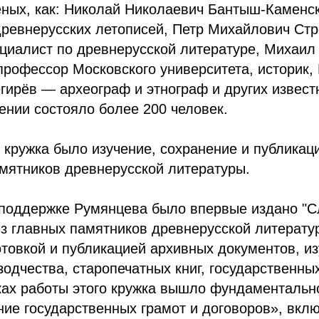
ных, как: Николай Николаевич Бантыш-Каменск
древнерусских летописей, Петр Михайлович Ст
ециалист по древнерусской литературе, Михаи
рофессор Московского университета, историк,
ирёв — археограф и этнограф и других извест
ении состояло более 200 человек.
кружка было изучение, сохранение и публикац
мятников древнерусской литературы.
 поддержке Румянцева было впервые издано "С
из главных памятников древнерусской литерату
товкой и публикацией архивных документов, и
зодчества, старопечатных книг, государственных
ках работы этого кружка вышло фундаментальн
ие государственных грамот и договоров», вкл