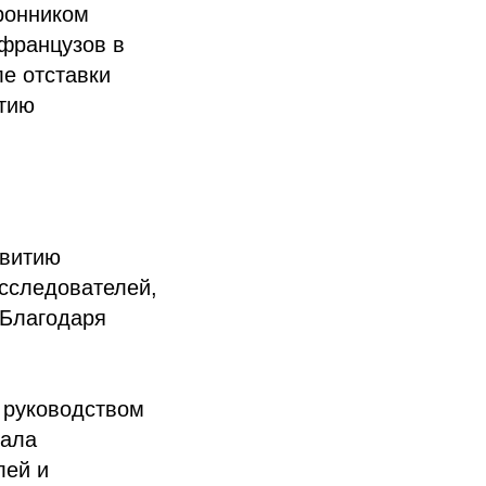
ронником
французов в
ле отставки
итию
звитию
исследователей,
 Благодаря
 руководством
зала
лей и