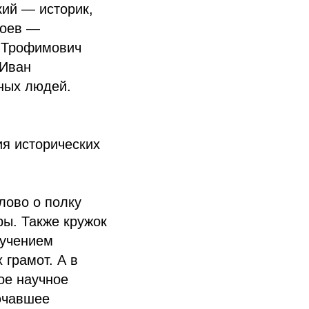
ий — историк,
роев —
л Трофимович
 Иван
ных людей.
ия исторических
лово о полку
ры. Также кружок
зучением
 грамот. А в
ое научное
ючавшее