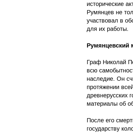
исторические ак
Румянцев не тол
участвовал в об
для их работы.
Румянцевский м
Граф Николай Пе
всю самобытност
наследие. Он сч
протяжении всей
древнерусских г
материалы об об
После его смерт
государству кол