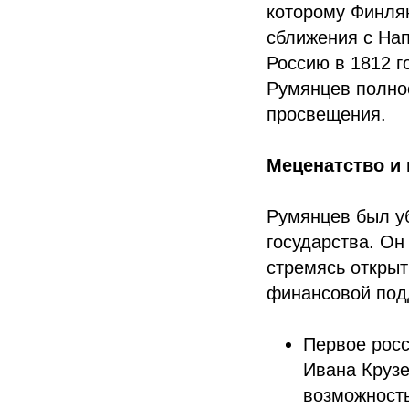
которому Финлян
сближения с На
Россию в 1812 г
Румянцев полнос
просвещения.
Меценатство и 
Румянцев был уб
государства. Он
стремясь открыт
финансовой под
Первое росс
Ивана Крузе
возможность