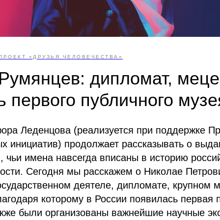
ПРОЕКТ «ДРУЗЬЯ ЧЕЛОВЕЧЕСТВА»
Румянцев: дипломат, меце
ь первого публичного музе
ора Леденцова (реализуется при поддержке Пр
ых инициатив) продолжает рассказывать о выд
, чьи имена навсегда вписаны в историю росси
ности. Сегодня мы расскажем о Николае Петро
осударственном деятеле, дипломате, крупном 
лагодаря которому в России появилась первая 
акже были организованы важнейшие научные эк