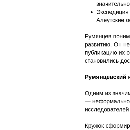
значительно
Экспедиция 
Алеутские о
Румянцев понима
развитию. Он не
публикацию их о
становились до
Румянцевский 
Одним из значи
— неформальное
исследователей
Кружок сформиро