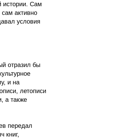
й истории. Сам
 сам активно
давал условия
ый отразил бы
культурное
у, и на
описи, летописи
, а также
цев передал
ч книг,