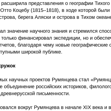
 расширила представления о географии Тихого 
Отто Коцебу (1815–1818), в ходе которой был
строва, берега Аляски и острова в Тихом океан
л значение научного знания и стремился спосо
 только финансировал экспедиции, но и обеспе
тчетов, благодаря чему новые географические 
ступными широкой публике.
кружок
мых научных проектов Румянцева стал «Румянц
 объединение российских историков, филолог
 древнерусской письменности.
вался вокруг Румянцева в начале XIX века и 