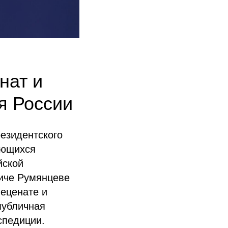
нат и
я России
езидентского
ающихся
йской
виче Румянцеве
меценате и
публичная
спедиции.