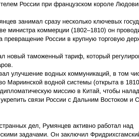
телем России при французском короле Людовик
янцев занимал сразу несколько ключевых госу
тве министра коммерции (1802–1810) он прово
а превращение России в крупную торговую дер
л новый таможенный тариф, который регулиро
аров.
вал улучшение водных коммуникаций, в том чи
во Мариинской водной системы (открыта в 1810 
дипломатическую миссию в Китай, чтобы налад
 укрепить связи России с Дальним Востоком и 
странных дел, Румянцев активно работал над
скими задачами. Он заключил Фридрихсгамский