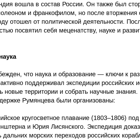
дия вошла в состав России. Он также был сто
полеоном и франкофилом, но после вторжения 
оду отошел от политической деятельности. Пос
тью посвятил себя меценатству, науке и разв
наука
ежден, что наука и образование — ключи к ра
 активно поддерживал экспедиции российских 
ь новые территории и собрать научные знания.
держке Румянцева были организованы:
ийское кругосветное плавание (1803–1806) под
нштерна и Юрия Лисянского. Экспедиция дока
 дальних морских переходов российских кораб