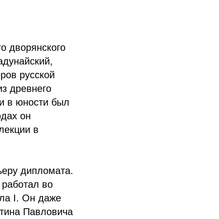
го дворянского
адунайский,
ров русской
из древнего
и в юности был
одах он
лекции в
ьеру дипломата.
 работал во
ла I. Он даже
нтина Павловича