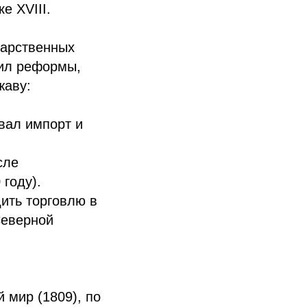
е XVIII.
дарственных
дил реформы,
жаву:
вал импорт и
сле
году).
ить торговлю в
Северной
 мир (1809), по