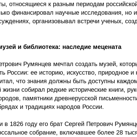
ты, относящиеся к разным периодам российско
ько финансировал научные исследования, но и
суждениях, организовывал встречи ученых, соз
узей и библиотека: наследие мецената
трович Румянцев мечтал создать музей, котор
ь России: ее историю, искусство, природное и 
итал, что знания должны быть доступны каждом
 жизни собирал редкие исторические книги, рук
ородов, памятники древнерусской письменности
рядах и традициях народов России.
и в 1826 году его брат Сергей Петрович Румян
оссальное собрание, включавшее более 28 тыся