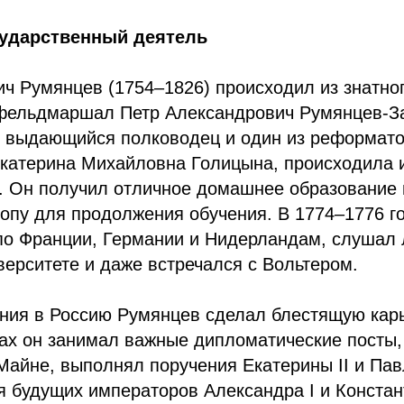
сударственный деятель
ч Румянцев (1754–1826) происходил из знатно
, фельдмаршал Петр Александрович Румянцев-З
к выдающийся полководец и один из реформато
Екатерина Михайловна Голицына, происходила 
. Он получил отличное домашнее образование 
опу для продолжения обучения. В 1774–1776 г
по Франции, Германии и Нидерландам, слушал 
ерситете и даже встречался с Вольтером.
ния в Россию Румянцев сделал блестящую кар
ах он занимал важные дипломатические посты,
айне, выполнял поручения Екатерины II и Пав
я будущих императоров Александра I и Конста