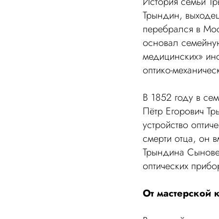
История семьи Тр
Трындин, выходец
перебрался в Мос
основал семейную
медицинских» ин
оптико-механичес
В 1852 году в се
Пётр Егорович Тр
устройство оптич
смерти отца, он 
Трындина Сынове
оптических прибо
От мастерской 