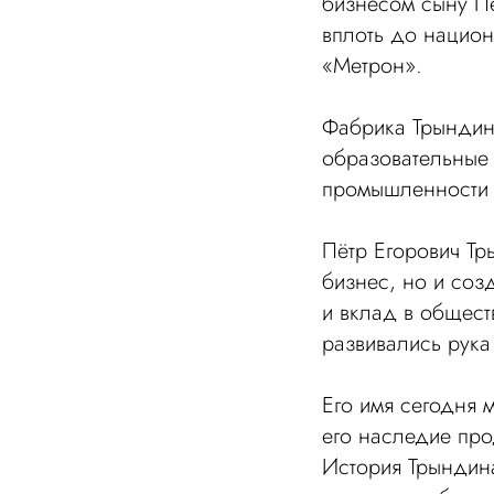
бизнесом сыну П
вплоть до национ
«Метрон».
Фабрика Трындины
образовательные
промышленности 
Пётр Егорович Тр
бизнес, но и соз
и вклад в общес
развивались рука
Его имя сегодня 
его наследие про
История Трындина