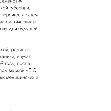
 Семёнович
кой губернии,
верситет, а затем
математических и
нову для будущей
ской, родился
ханики, изучал
69 году, после
 под маркой «Е.С.
ых медицинских и