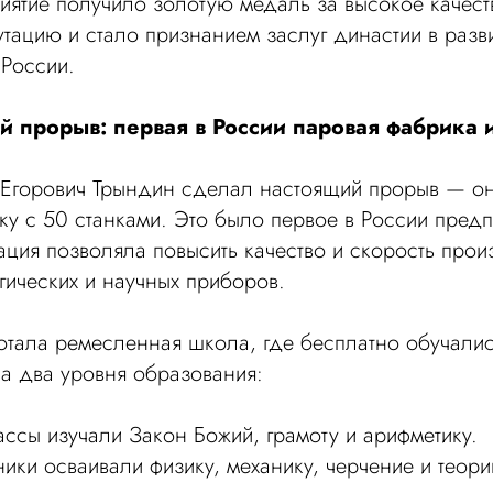
иятие получило золотую медаль за высокое качест
утацию и стало признанием заслуг династии в разв
России.
й прорыв: первая в России паровая фабрика 
р Егорович Трындин сделал настоящий прорыв — о
у с 50 станками. Это было первое в России пред
зация позволяла повысить качество и скорость прои
ргических и научных приборов.
тала ремесленная школа, где бесплатно обучалис
а два уровня образования:
сы изучали Закон Божий, грамоту и арифметику.
ики осваивали физику, механику, черчение и теори