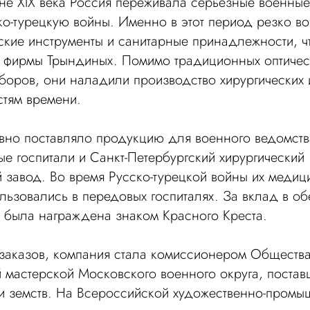
не XIX века Россия переживала серьезные военны
о-турецкую войны. Именно в этот период резко в
ские инструменты и санитарные принадлежности, ч
и фирмы Трындиных. Помимо традиционных оптичес
боров, они наладили производство хирургических 
стям времени.
вно поставляло продукцию для военного ведомств
ые госпитали и Санкт-Петербургский хирургический
 завод. Во время Русско-турецкой войны их медиц
льзовались в передовых госпиталях. За вклад в о
 была награждена знаком Красного Креста.
аказов, компания стала комиссионером Общества 
 мастерской Московского военного округа, поста
и земств. На Всероссийской художественно-промы