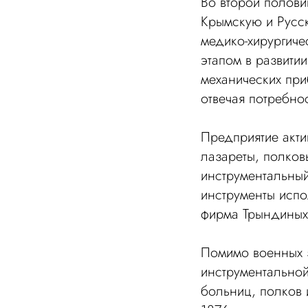
Во второй полови
Крымскую и Русск
медико-хирургиче
этапом в развити
механических при
отвечая потребно
Предприятие акти
лазареты, полков
инструментальный
инструменты испо
фирма Трындиных
Помимо военных з
инструментальной
больниц, полков 