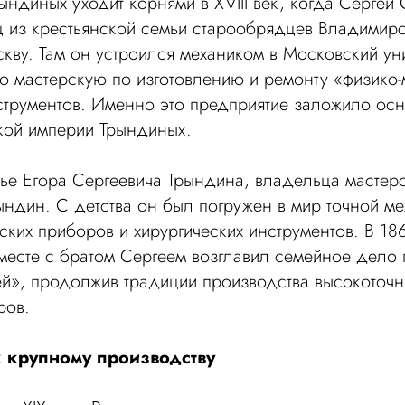
ындиных уходит корнями в XVIII век, когда Сергей
 из крестьянской семьи старообрядцев Владимирс
кву. Там он устроился механиком в Московский уни
 мастерскую по изготовлению и ремонту «физико-
струментов. Именно это предприятие заложило ос
кой империи Трындиных.
мье Егора Сергеевича Трындина, владельца мастер
ындин. С детства он был погружен в мир точной ме
еских приборов и хирургических инструментов. В 18
вместе с братом Сергеем возглавил семейное дело
й», продолжив традиции производства высокоточн
ров.
к крупному производству