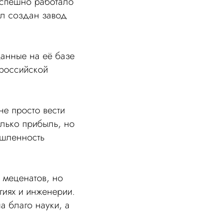
успешно работало
ыл создан завод
данные на её базе
 российской
не просто вести
олько прибыль, но
ышленность
 меценатов, но
гиях и инженерии.
а благо науки, а