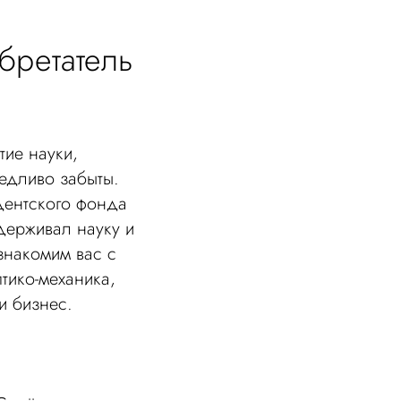
бретатель
ие науки,
едливо забыты.
дентского фонда
ддерживал науку и
знакомим вас с
тико-механика,
и бизнес.