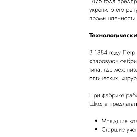
1876 года предпр
укрепило его реп
промышленности 
Технологически
В 1884 году Пёт
«паровую» фабрик
типа, где механи
оптических, хиру
При фабрике рабо
Школа предлагал
Младшие клас
Старшие учен