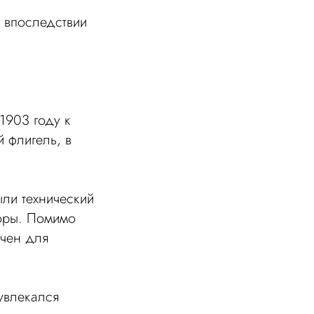
 впоследствии
1903 году к
 флигель, в
ли технический
боры. Помимо
ачен для
увлекался