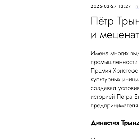
2025-03-27 13:27
П
Пётр Тры
и меценат
Имена многих выд
промышленности 
Премия Христофо
культурных иници
создавал условия
историей Петра Е
предпринимателя 
Династия Трынд