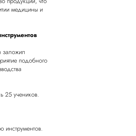
во продукции, что
итии медицины и
инструментов
н заложил
приятие подобного
зводства
ь 25 учеников.
ю инструментов.