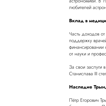
астрономией. В 1
любителей астро
Вклад в медици
Часть доходов от
поддержку врачей
финансировании о
от науки и профе
За свои заслуги 
Станислава III с
Наследие Трынд
Пётр Егорович Тр