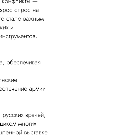
е конфликты —
озрос спрос на
то стало важным
ких и
инструментов,
а, обеспечивая
инские
беспечение армии
русских врачей,
вщиком многих
шленной выставке