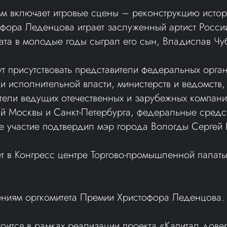
ьм включает игровые сцены – реконструкцию истор
фора Леденцова играет заслуженный артист Росси
ата в молодые годы сыграл его сын, Владислав Чу
т присутствовать представители федеральных орга
и исполнительной власти, министерств и ведомств,
тели ведущих отечественных и зарубежных компани
й Москвы и Санкт-Петербурга, федеральные средс
 участие подтвердил мэр города Вологды Сергей
т в Конгресс центре Торгово-промышленной палат
ениям оргкомитета Премии Христофора Леденцова.
оится в рамках реализации проекта «Капитал дове