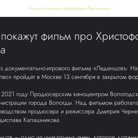
Новости премии Христофора Леденцова
 покажут фильм про Христоф
а
 документально-игрового фильма «Леденцовъ: Нау
во» пройдет в Москве 13 сентября в закрытом фор
в 2021 году Продюсерским киноцентром Вологодск
истрации города Вологды. Над фильмом работала
оводством продюсера и режиссера Дмитрия Черне
дислава Калашникова.
цов – одно из уникальных имен, которое должны 