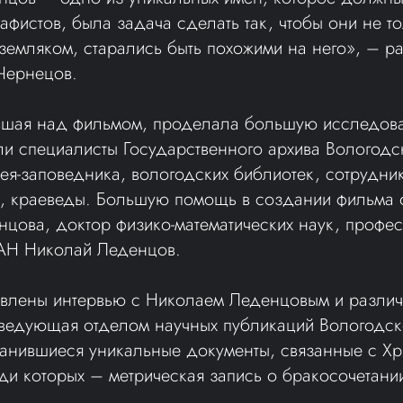
афистов, была задача сделать так, чтобы они не то
земляком, старались быть похожими на него», – р
Чернецов.
вшая над фильмом, проделала большую исследова
ли специалисты Государственного архива Вологодс
ея-заповедника, вологодских библиотек, сотрудни
и, краеведы. Большую помощь в создании фильма 
цова, доктор физико-математических наук, профес
АН Николай Леденцов.
авлены интервью с Николаем Леденцовым и разли
аведующая отделом научных публикаций Вологодск
ранившиеся уникальные документы, связанные с Х
и которых – метрическая запись о бракосочетани