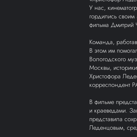
У нас, кинематогр
гордились своим 
фильма Дмитрий 
Команда, работа
В этом им помога
Вологодского муз
Москвы, историк
Христофора Леден
корреспондент Р
В фильме предст
и краеведами. З
представила сох
Леденцовым, сред