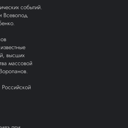
ических событий.
и Всеволод
бенко.
нов
 известные
й, высших
тва массовой
 Воропанов.
ы Российской
рия» при