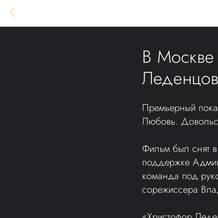
В Москве
Леденцов
Премьерный показ
Любовь. Довольст
Фильм был снят 
поддержке Админ
команда под рук
сорежиссера Вла
«Христофор Леден