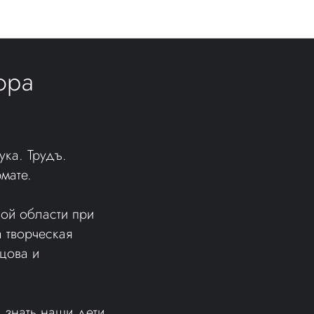
ора
ка. Трудъ.
мате.
ой области при
 творческая
цова и
знать наши дети.