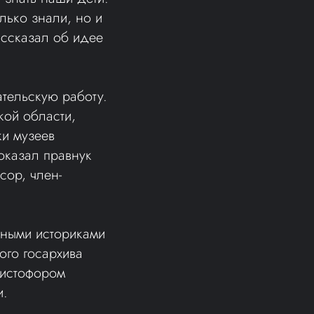
лько знали, но и
ассказал об идее
тельскую работу.
кой области,
ки музеев
оказал правнук
сор, член-
чными историками
ого госархива
ристофором
и.